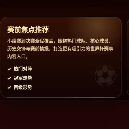
尊龙登录器
开云官方安全登录器采用自主防劫持方案，兼容多系统平台，
尊龙凯时真人简介
尊龙登录
入口隶属于亚洲知名在线娱乐集团，成立于2022年
公司员工规模达1100-1200人，会员数量超过千万，
尊龙网址集
平台为世界彩票协会（WLA）与亚太彩票协会（APLA）附属
尊龙通过世界级赛事转播与球队赞助，结合云安全支付系统与2
平台全年365天提供7×24小时客户咨询服务，由专业技术团队
尊龙品牌效应带来安全保障