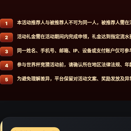
尊龙凯时人生品牌理念结合真实用户口碑与国际体育赞助资源
尊龙优良的服务
尊龙采用阿里云、Amazon 亚马逊云作为核心技术支持，不
企业策略及目标
本集团致力于构建非接触式智能卡与综合电子支付生态，为消
常见的用户问题
也许您会在使用尊龙服务的时候碰到一点问题，我们把常见的
苹果手机安装尊龙凯时网站 App 提示未受信任？
这是正常的 iOS 企业证书验证流程，前往设置 → 通用
尊龙官网在国外无法访问有什么解决方法？
尊龙凯时因部分国家网络政策限制了相关IP访问。建议使