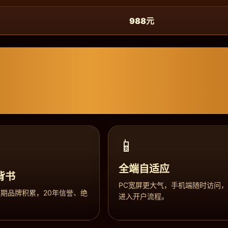
画直播实现娱乐与投注兼顾。
牌一应俱全，音乐氛围加持，体验更显出众。