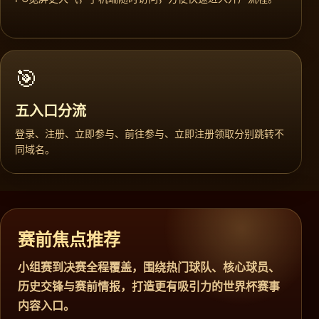
系，持有马耳他MGA等国际合法资质，企业注册于英属维尔
京群岛。
尊龙就是博通过世界级赛事转播、球队赞助与整合营销，持续
拓展品牌影响力，并依托云加密支付系统与256位加密技术保
障用户信息安全。
平台提供7×24小时服务支持，由专业技术团队持续优化系
统。
尊龙品牌效应带来安全保障
尊龙就是博在用户圈层中以口碑传播见长，朋友推荐比广告更
具说服力，同时通过体育赞助展现品牌实力。
尊龙优良的服务
阿里云与 Amazon 亚马逊云为尊龙构建稳定的多线路技术体
系，分布式存储架构确保高峰访问期间的服务质量。