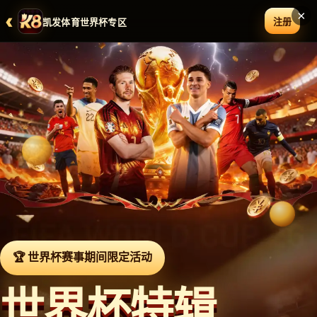
×
尊龙简介
尊龙全站APP
尊龙APP下载
尊龙活动
常见问题
尊龙在线游戏
尊龙博彩资讯
尊龙入口
尊龙凯时登录
ag尊龙官网
z6尊龙每日更新大量精彩赛事