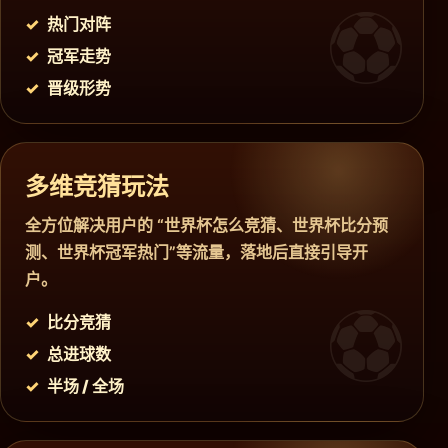
企业策略及目标
依托非接触式智能卡和多用途电子支付方案，本集团提升支付
体验与可持续性，支持区域金融服务数字化。未来，尊龙凯时
中国将与亚洲领先伙伴深化合作。
常见的用户问题
也许您会在使用尊龙服务的时候碰到一点问题，我们把常见的
问题罗列出来以供您参考
苹果手机安装尊龙网站 App 后弹出“未验证开发者”怎么
解决？
尊龙网站 App 使用 iOS 企业证书发布，需用户自行验
证。请在系统设置中进入设备管理，找到企业级 App，
点击对应开发者并选择信任。
海外地区如何正常访问尊龙凯时平台？