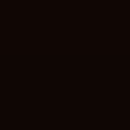
ag尊龙官网
尊龙网址官网