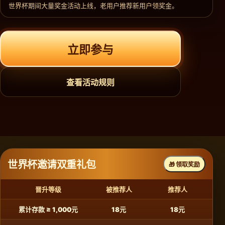
全球一体化娱乐原生APP架构升级，带来更流畅的整体操作体
验
尊龙网址官网
全球赛事一网打尽，高赔率支持多元竞猜方式，并提供动画直