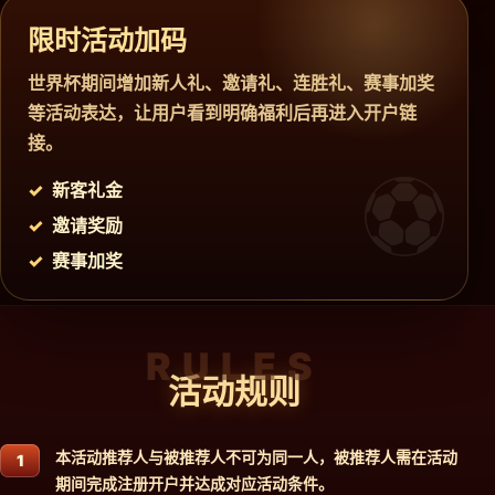
员首存礼、充值奖励、VIP等级活动等。注册后登录账
户，在网站或App的“优惠”专区即可查看并参与所有活
动。
尊龙凯时入口是否有专门的竞猜App？
是的，z6尊龙App就是尊龙凯时入口推荐的官方应用，
适合参与球赛和电竞竞猜，全球可用。
尊龙国际是否支持香港线上娱乐需求？
支持，尊龙国际通过视频直播与在线平台满足香港用户
需求。
尊龙集团APP
独家原生APP支持全部移动端