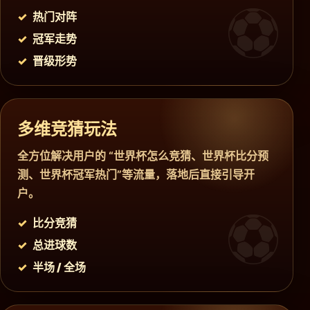
常见的用户问题
也许您会在使用尊龙服务的时候碰到一点问题，我们把常见的
问题罗列出来以供您参考
iPhone 下载尊龙凯时中国 App 显示风险提示如何处理？
该提示为 iOS 系统对企业级应用的默认提醒，并非安全
问题。进入设置 → 通用 → 设备管理，选择尊龙凯时中
国 App 所属企业并设置信任即可。
身处海外登录尊龙凯时中国出现限制提示怎么处理？
尊龙凯时中国对部分海外地区IP有限制。推荐直接使用
尊龙App，支持体育、电竞等主要功能，或通过VPN切
换中国大陆IP访问网页版。
尊龙凯时中国有哪些优惠活动，新手怎么参与？
尊龙凯时中国为新老用户提供多种优惠方案，包括新会