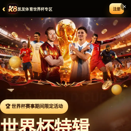
×
尊龙简介
尊龙全站APP
尊龙APP下载
尊龙活动
常见问题
尊龙在线游戏
尊龙博彩资讯
尊龙入口
尊龙博彩
尊龙凯时真人
ag尊龙官网每日更新全球体