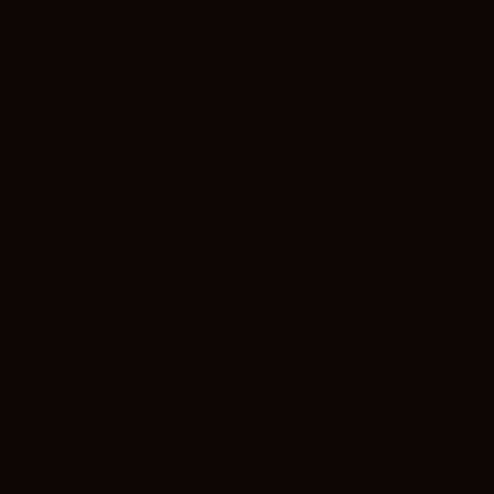
60
平均存款时间