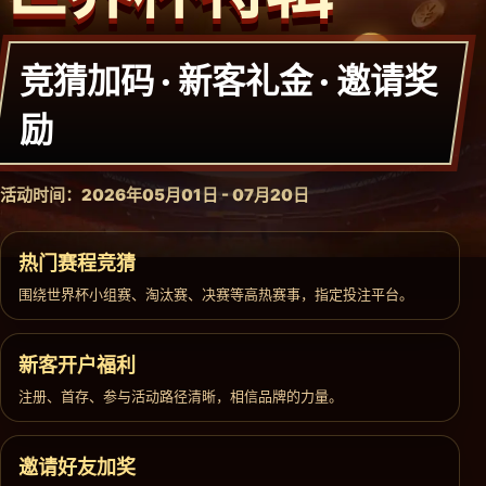
赛事与娱乐内容，包括体育、真人、棋牌
及电竞项目，直播体验流畅。重要提醒：
访问异常时请切换网络节点。。
尊龙手机版
尊龙网页版
尊龙全站App
尊龙凯时App
尊龙凯时网站