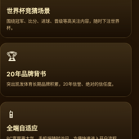
尊龙登录器
开云自主开发安全登录器，集成防劫持技术，支持主流系统平
台，直连官方站点，降低拦截风险，安装便捷，保障游戏过程
安全。
尊龙凯时网站简介
尊龙就是博
是亚洲知名的综合在线娱乐平台之一，成立于2022
年，长期深耕华人市场，业务涵盖体育赛事、足球彩票、棋牌
娱乐、真人娱乐、电子竞技直播及网络综艺内容。
公司员工规模1100-1200人，会员数量超过千万，
尊龙集团
已
加入RGA、英国政府博彩协会，并获得BVI执照，接受BMM
International机构监管。
平台为WLA与APLA附属会员，并与IMSA建立官方合作关
系，持有马耳他MGA等国际合法资质，企业注册于英属维尔
京群岛。