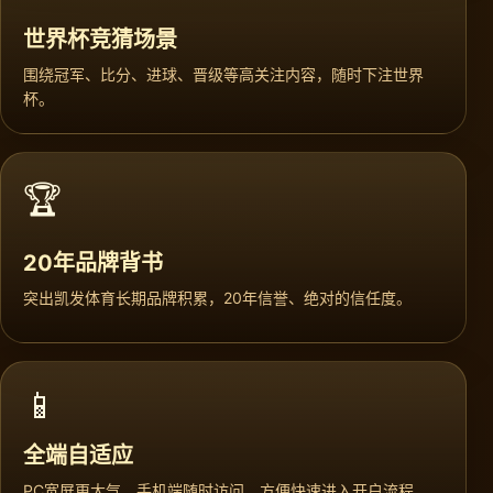
尊龙登录器
倾情推出的开云安全登录器，覆盖主流系统平台，内置防拦截
功能，直达官方站点，为玩家提供安心使用体验。
尊龙官网首页简介
尊龙凯时平台
是亚洲领先的综合在线娱乐平台之一，成立于
2022年，业务覆盖体育赛事、足球彩票、棋牌娱乐、真人娱
乐、电子竞技直播及网络综艺内容。
公司规模1100-1200名员工，会员数达千万，
尊龙集团
加入
RGA、英国政府博彩协会并取得BVI执照，接受BMM
International监督。
平台为WLA与APLA附属会员，并与IMSA保持官方合作关
系，拥有马耳他MGA等国际合法资质。
尊龙凯时平台持续布局体育版权、科技研发、云安全支付系