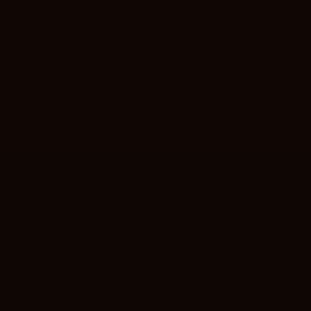
中国尊龙凯时
尊龙凯时登录