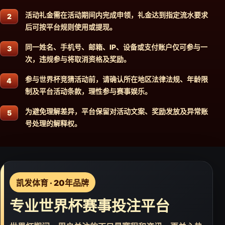
独家原生APP支持全部移动端