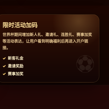
、电子竞技直播及新型网络互动内容。
M国际机构监督。
强化品牌影响力。