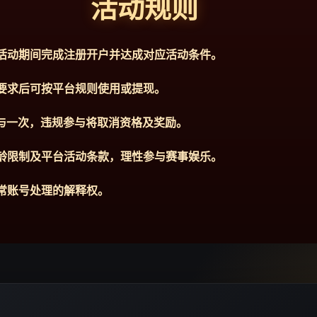
实力，为用户提供可靠、安全的使用保障。
路各展所长，分布式存储技术为用户提供可靠保障。
支付体验升级，服务澳门及大湾区智慧城市转型。面向未来，尊
问题罗列出来以供您参考
用尊龙App，不限制登录地区，或通过VPN切换至中国大陆IP