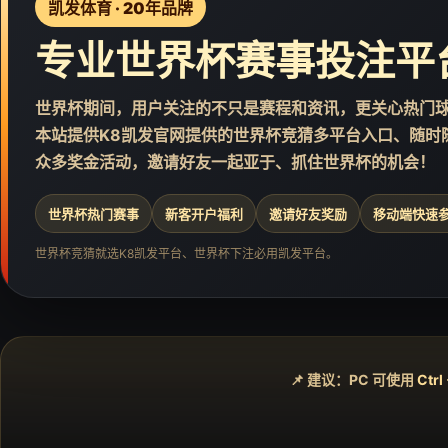
尊龙官网所有优惠规则均在活动页面详细说明。注册后进
尊龙凯时平台支持哪些竞猜软件？
z6尊龙App是尊龙凯时平台主要推荐的竞猜软件，覆盖
香港用户登录尊龙凯时官网需要注意什么？
建议使用官方域名或App，如遇网络问题可切换VPN解决
尊龙集团APP
独家原生APP支持全部移动端