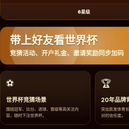
业内高赔率优势明显，覆盖全球热门赛事，支持多种竞猜方式
尊龙会官网
作为开云集团官方直营品牌，全面通过欧洲高级安全认证，汇