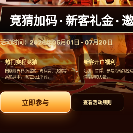
港 IP。。
尊龙手机版
尊龙网页版
尊龙全站App
尊龙凯时App
尊龙z6