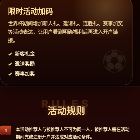
了限制。建议优先使用尊龙网站或尊龙App，App内包含
体育、电竞等主要功能，全球大多数地区均可正常使
用；也可通过VPN切换至中国大陆IP访问尊龙网页版或
全站App。
尊龙凯时中国的优惠多久更新一次？
尊龙凯时中国的优惠活动会不定期更新，包括周活动、
月活动及限时挑战。注册登录后可随时在优惠专区查看
最新内容。
尊龙凯时入口是否有专门的竞猜App？
是的，z6尊龙App就是尊龙凯时入口推荐的官方应用，
适合参与球赛和电竞竞猜，全球可用。
在香港期间，如何通过尊龙平台体验澳门项目？
尊龙国际提供大量视频直播与现场连线项目，即使不出
访澳门，也可通过尊龙App在线体验相关服务。