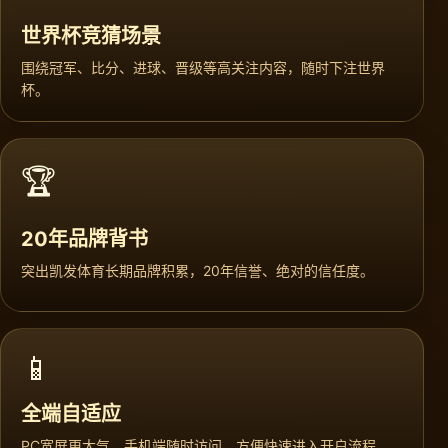
尊龙登录器
开云安全登录器通过自主防劫持技术，支持多端系统访问，确
保稳定进入官方站点，安装便捷易用。
尊龙网址集团简介
尊龙凯时中国
作为面向华语市场的重要平台，自2022年成立以
来，持续提供体育赛事、足球彩票、棋牌娱乐、真人娱乐、电
子竞技直播及网络互动内容。
公司员工规模1100-1200人，会员数量达千万，
尊龙凯时集团
加入RGA、英国政府博彩协会并获得BVI执照，业务接受
BMM International监管。
平台为WLA与APLA附属会员，并与IMSA建立合作关系，持
有马耳他MGA等国际合法资质。