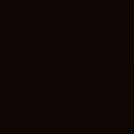
尊龙网址集团
尊龙官网入口