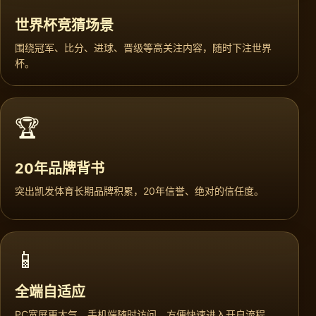
尊龙登录器
倾力研发的开云安全登录器，支持 Windows｜MAC｜Android
多平台，具备防拦截、防劫持能力，直达官方站点，安装简单
易用。
尊龙凯时登录简介
尊龙凯时官方
是亚洲大型在线娱乐集团的重要组成部分，成立
于2022年，业务覆盖体育赛事、足球彩票、棋牌娱乐、真人娱
乐、电竞直播及网络互动节目。
公司规模1100-1200名员工，会员数千万，
尊龙集团
加入
RGA、英国政府博彩协会并获得BVI执照，接受BMM
International监督。
平台现为WLA与APLA附属会员，并与IMSA建立官方合作关
系，拥有马耳他MGA等国际合法资质。