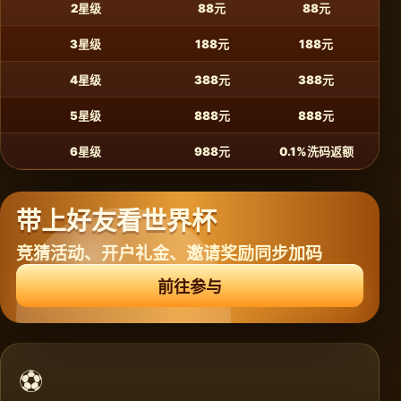
尊龙官网入口
开云集团官方直营保障，欧洲权威安全认证支持，热门棋牌游
戏齐聚，结合悦耳音乐，尽显高端体验。