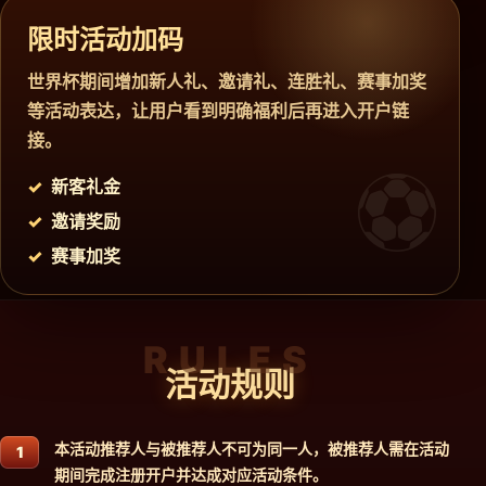
体育、电竞等主要功能，全球大多数地区均可正常使
用；也可通过VPN切换至中国大陆IP访问尊龙网页版或
全站App。
尊龙平台的优惠活动可以提现吗？如何联系客服？
尊龙平台优惠活动规则清晰，如有任何疑问，可通过网
站或App内的24小时在线客服进行咨询。
我在海外，想参与尊龙电竞竞猜用什么软件？
z6尊龙App支持全球多数国家和地区使用，非常适合海
外用户参与电竞和体育竞猜，但需符合当地年龄法规。
尊龙凯时是否为香港用户提供专属支持？
尊龙凯时为香港用户提供稳定服务，并支持多种网络解
决方案。
尊龙集团APP