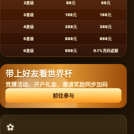
尊龙凯时人生
作为开云集团官方直营平台，全面通过欧洲高级安全认证，精
选热门棋牌内容，融合音乐氛围，尽享高品质娱乐体验。