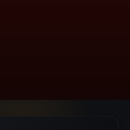
与国家队，为平台实力与安全性提供有力佐证。
务。
站将持续与亚洲伙伴共建全球网络。