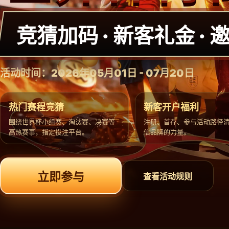
使用香港 IP。。
尊龙手机版
尊龙网页版
尊龙全站App
尊龙凯时App
尊龙凯时入口