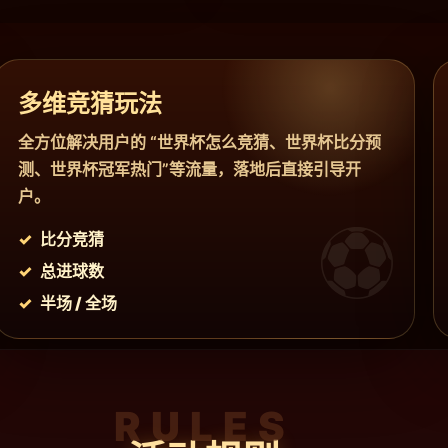
ndroid 系统，防拦截、防劫持，安装简易，使用安心。
2022年，专注体育赛事、滚球投注与多元娱乐内容。
、英国政府博彩协会并获得BVI执照，接受BMM International监
有马耳他MGA等国际合法资质。
种体育玩法，并通过256位加密与云安全支付系统保障用户信息安全