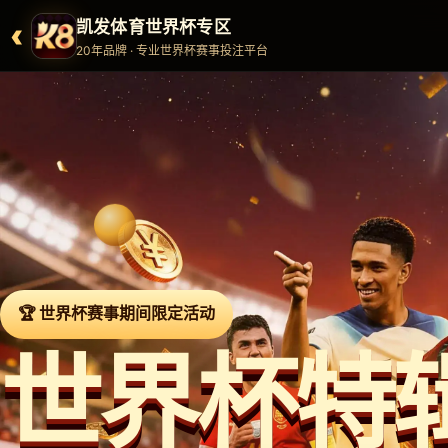
尊龙简介
尊龙全站APP
尊龙APP下载
尊龙活动
常见问题
尊龙在线游戏
尊龙博彩资讯
尊龙入口
尊龙凯时入口
尊龙集团
尊龙网址集团旗下平台提供丰富