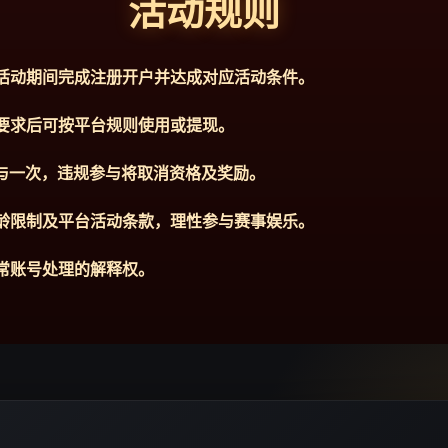
推荐建立信任。尊龙持续参与国际体育赞助，涵盖多家欧洲豪门
运行更加稳定，分布式存储方案确保在高峰时段依然能够快速提供服
验革新，服务区域金融科技与智慧城市发展。未来，尊龙凯时网
问题罗列出来以供您参考
 设备管理，选择尊龙凯时中国 App 所属企业并点击信任。
pp或通过VPN切换中国大陆IP访问相关服务。