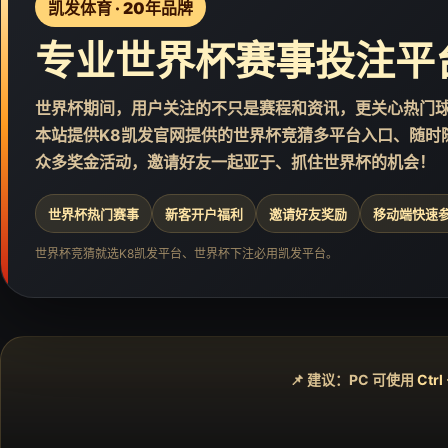
我想参与尊龙博彩的优惠活动，具体流程是什么？
尊龙博彩为用户提供首存优惠、每日充值奖励、VIP活动
持。
我想参与尊龙博彩的赛事竞猜，用什么App最好？
尊龙博彩推荐使用z6尊龙App，功能齐全、操作便捷，
香港用户访问尊龙官网时偶尔打不开怎么办？
少数香港电信运营商因使用海外线路，可能被系统误判地区
尊龙集团APP
独家原生APP支持全部移动端