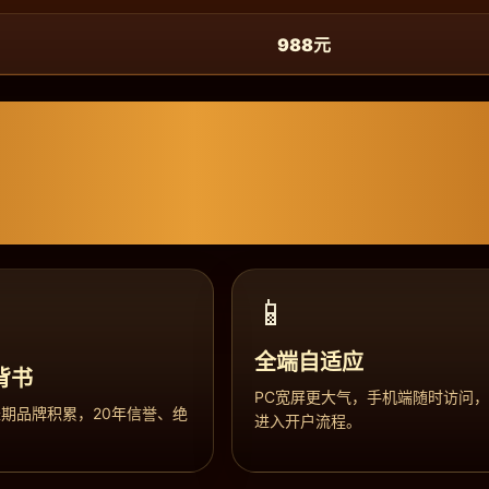
、总入球及串关玩法丰富，动画直播让聊球更有趣。
目丰富多彩，音乐氛围提升整体体验。