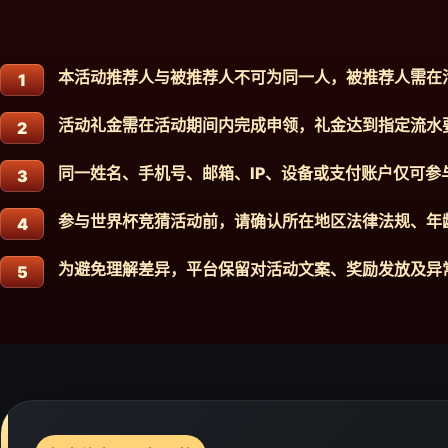
尊龙品牌效应带来安全保障
尊龙登录相关服务在用户中拥有良好评价，朋友间的推荐加上
尊龙优良的服务
阿里云与 Amazon 亚马逊云为尊龙构建稳定的多线路技术
企业策略及目标
集团以电子支付与非接触式智能卡为核心能力，支持消费者与
常见的用户问题
也许您会在使用尊龙服务的时候碰到一点问题，我们把常见的
尊龙凯时人生 App 在 iOS 上如何授权？
前往设置 → 通用 → 设备管理，找到尊龙凯时人生 Ap