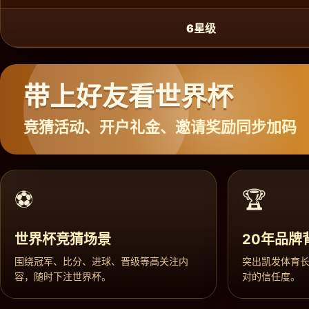
高赔率体系覆盖全球赛事，让球、大小、半全场、波胆、单双
尊龙凯时集团
依托开云集团官方平台，全面通过欧洲最高安全认证，棋牌项