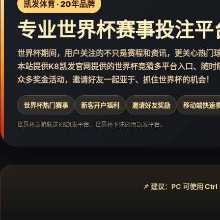
在国外访问尊龙网址官网提示限制如何处理？
尊龙网址官网对部分海外地区IP实施限制。建议直接使用尊
尊龙官网的优惠活动可以提现吗？规则在哪里看？
尊龙官网所有优惠规则均在活动页面详细说明。注册后进
尊龙凯时有哪些适合竞猜球赛的应用？
z6尊龙App是参与尊龙凯时球赛与电竞竞猜的主要应用
我是香港人，如何在本地使用尊龙凯时中国？
香港用户可直接使用尊龙凯时中国平台及App。如遇访问
尊龙集团APP
独家原生APP支持全部移动端