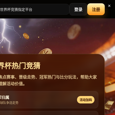
×
竞等娱乐内容，支持视频与动画直播。为